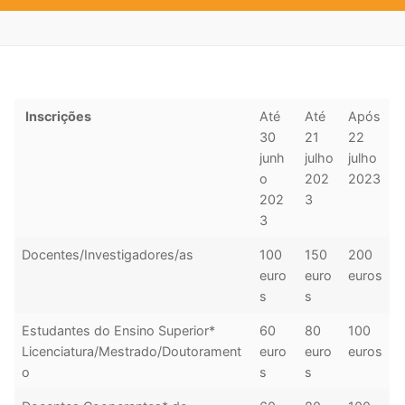
Search for:
Inscrições
Até
Até
Após
30
21
22
junh
julho
julho
o
202
2023
202
3
3
Docentes/Investigadores/as
100
150
200
euro
euro
euros
s
s
Estudantes do Ensino Superior*
60
80
100
Licenciatura/Mestrado/Doutorament
euro
euro
euros
o
s
s