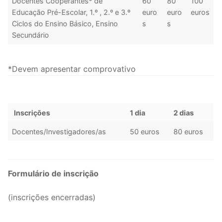
Docentes Cooperantes* de
60
80
100
Educação Pré-Escolar, 1.º , 2.º e 3.º
euro
euro
euros
Ciclos do Ensino Básico, Ensino
s
s
Secundário
*Devem apresentar comprovativo
Inscrições
1 dia
2 dias
Docentes/Investigadores/as
50 euros
80 euros
Formulário de inscrição
(inscrições encerradas)